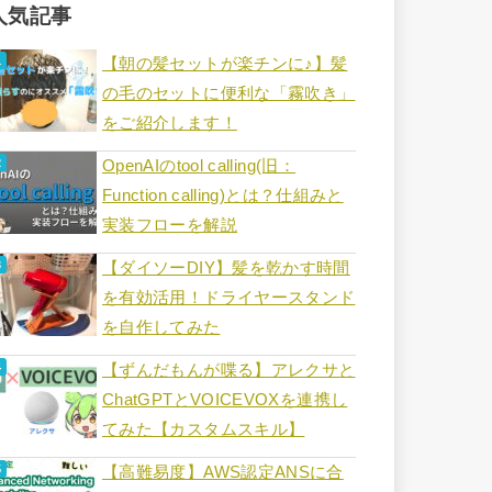
人気記事
【朝の髪セットが楽チンに♪】髪
の毛のセットに便利な「霧吹き」
をご紹介します！
OpenAIのtool calling(旧：
Function calling)とは？仕組みと
実装フローを解説
【ダイソーDIY】髪を乾かす時間
を有効活用！ドライヤースタンド
を自作してみた
【ずんだもんが喋る】アレクサと
ChatGPTとVOICEVOXを連携し
てみた【カスタムスキル】
【高難易度】AWS認定ANSに合