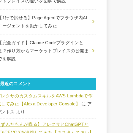
ットプレイスの違いを図解で解説
【1行で試せる】Page Agentでブラウザ内AI
エージェントを動かしてみた
【完全ガイド】Claude Codeプラグインと
は？作り方からマーケットプレイスの公開ま
でを解説
最近のコメント
アレクサのカスタムスキルをAWS Lambdaで作
してみた【Alexa Developer Console】
に
ア
ザントス
より
【ずんだもんが喋る】アレクサとChatGPTと
VOICEVOXを連携してみた【カスタムスキル】