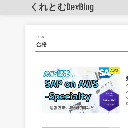
くれとむDevBlog
合格
AWS
A