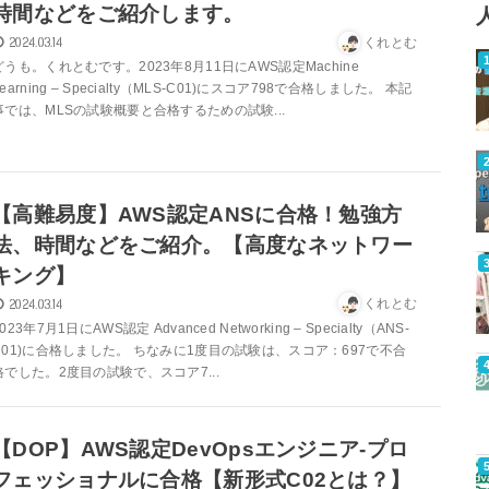
時間などをご紹介します。
2024.03.14
くれとむ
どうも。くれとむです。2023年8月11日にAWS認定Machine
Learning – Specialty（MLS-C01)にスコア798で合格しました。 本記
事では、MLSの試験概要と合格するための試験...
【高難易度】AWS認定ANSに合格！勉強方
法、時間などをご紹介。【高度なネットワー
キング】
2024.03.14
くれとむ
023年7月1日にAWS認定 Advanced Networking – Specialty（ANS-
C01)に合格しました。 ちなみに1度目の試験は、スコア：697で不合
格でした。2度目の試験で、スコア7...
【DOP】AWS認定DevOpsエンジニア-プロ
フェッショナルに合格【新形式C02とは？】