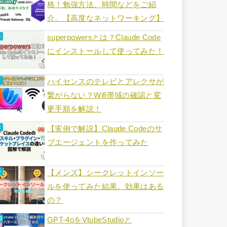
格！勉強方法、時間などをご紹
介。【高度なネットワーキング】
superpowersとは？Claude Code
にインストールして使ってみた！
ハイセンスのテレビとアレクサが
繋がらない？Wifi帯域の確認と変
更手順を解説！
【実例で解説】Claude Codeのサ
ブエージェントを作ってみた
【メンズ】シークレットインソー
ルを使ってみた結果。効果はある
の？
GPT-4oをVtubeStudioと