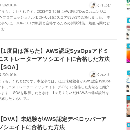
2024.03.14
くれとむ
どうも。くれとむです。2023年3月5日にAWS認定DevOpsエンジニ
ア-プロフェッショナル(DOP-C01)にスコア833点で合格しました。 本
記事では、DOP-C01の概要と合格するための試験対策、勉強時間など
お...
【1度目は落ちた】AWS認定SysOpsアドミ
ニストレーターアソシエイトに合格した方法
【SOA】
2024.03.14
くれとむ
どうも。くれとむです。本記事では、ほぼ未経験者がAWS認定sysOps
アドミニストレーター アソシエイト（SOA）に合格した方法をご紹介
します。 SOAを取得したときは、1ヶ月くらいだけAWSの構成設計を
実施したくらいで...
【DVA】未経験がAWS認定デベロッパーア
ソシエイトに合格した方法