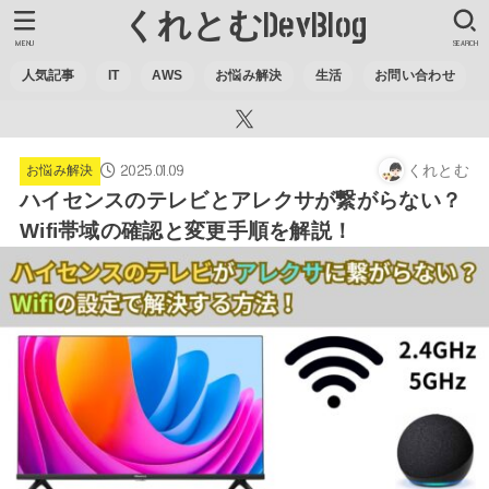
くれとむDevBlog
MENU
SEARCH
人気記事
IT
AWS
お悩み解決
生活
お問い合わせ
2025.01.09
くれとむ
お悩み解決
ハイセンスのテレビとアレクサが繋がらない？
Wifi帯域の確認と変更手順を解説！