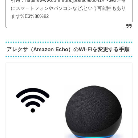
引用：https://www.commufa.jp/article/0041#:~:text=特
にスマートフォンやパソコンなど,という可能性もあり
ます%E3%80%82
アレクサ（Amazon Echo）のWi-Fiを変更する手順