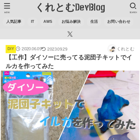
くれとむDevBlog
MENU
SEARCH
人気記事
IT
AWS
お悩み解決
生活
お問い合わせ
2020.06.09
くれとむ
2023.09.29
DIY
【工作】ダイソーに売ってる泥団子キットでイ
ルカを作ってみた