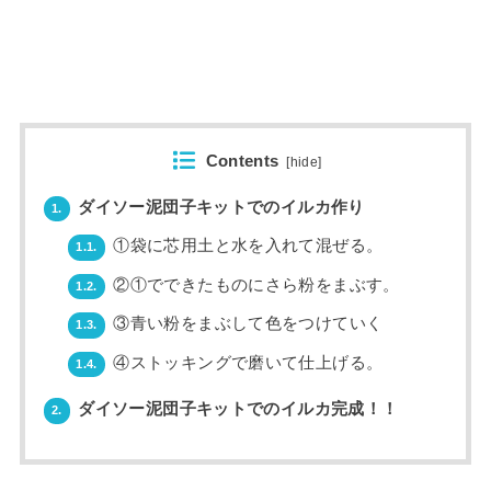
Contents
[
hide
]
ダイソー泥団子キットでのイルカ作り
1.
①袋に芯用土と水を入れて混ぜる。
1.1.
②①でできたものにさら粉をまぶす。
1.2.
③青い粉をまぶして色をつけていく
1.3.
④ストッキングで磨いて仕上げる。
1.4.
ダイソー泥団子キットでのイルカ完成！！
2.