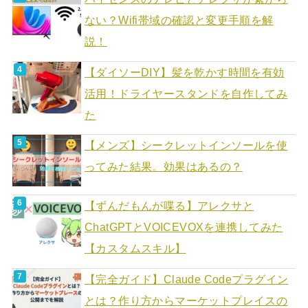
ない？Wifi帯域の確認と変更手順を解
説！
【ダイソーDIY】髪を乾かす時間を有効
活用！ドライヤースタンドを自作してみ
た
【メンズ】シークレットインソールを使
ってみた結果。効果はあるの？
【ずんだもんが喋る】アレクサと
ChatGPTとVOICEVOXを連携してみた
【カスタムスキル】
【完全ガイド】Claude Codeプラグイン
とは？作り方からマーケットプレイスの