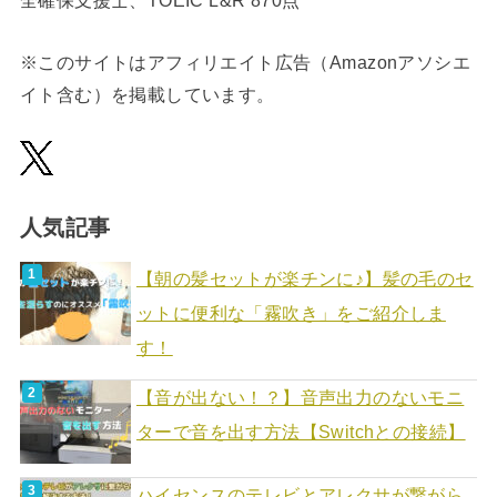
全確保支援士、TOEIC L&R 870点
※このサイトはアフィリエイト広告（Amazonアソシエ
イト含む）を掲載しています。
人気記事
【朝の髪セットが楽チンに♪】髪の毛のセ
ットに便利な「霧吹き」をご紹介しま
す！
【音が出ない！？】音声出力のないモニ
ターで音を出す方法【Switchとの接続】
ハイセンスのテレビとアレクサが繋がら