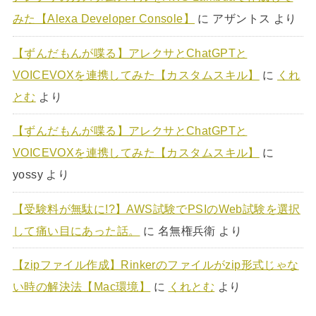
みた【Alexa Developer Console】
に
アザントス
より
【ずんだもんが喋る】アレクサとChatGPTと
VOICEVOXを連携してみた【カスタムスキル】
に
くれ
とむ
より
【ずんだもんが喋る】アレクサとChatGPTと
VOICEVOXを連携してみた【カスタムスキル】
に
yossy
より
【受験料が無駄に!?】AWS試験でPSIのWeb試験を選択
して痛い目にあった話。
に
名無権兵衛
より
【zipファイル作成】Rinkerのファイルがzip形式じゃな
い時の解決法【Mac環境】
に
くれとむ
より