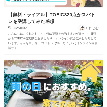
【無料トライアル】TOEIC820点がスパト
レを受講してみた感想
2025.01.02
くれとむ
こんにちは。くれとむです。僕は英語を勉強するのが好きで、日頃
からTOEICを定期的に受験したり、オンライン英会話をしたりして
います。そんな中、先日”スパトレ（SPTR）”というオンライン英会
話サイ...
生活