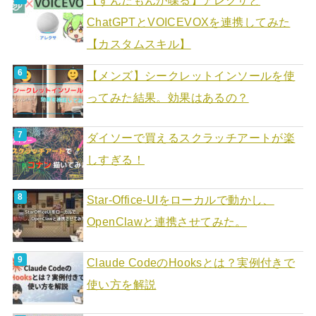
【ずんだもんが喋る】アレクサと
ChatGPTとVOICEVOXを連携してみた
【カスタムスキル】
【メンズ】シークレットインソールを使
ってみた結果。効果はあるの？
ダイソーで買えるスクラッチアートが楽
しすぎる！
Star-Office-UIをローカルで動かし、
OpenClawと連携させてみた。
Claude CodeのHooksとは？実例付きで
使い方を解説