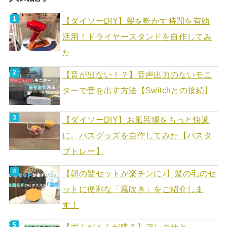
【ダイソーDIY】髪を乾かす時間を有効
活用！ドライヤースタンドを自作してみ
た
【音が出ない！？】音声出力のないモニ
ターで音を出す方法【Switchとの接続】
【ダイソーDIY】お風呂場をもっと快適
に。バスグッズを自作してみた【バスタ
ブトレー】
【朝の髪セットが楽チンに♪】髪の毛のセ
ットに便利な「霧吹き」をご紹介しま
す！