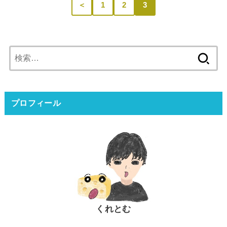
＜
1
2
3
検
索:
プロフィール
くれとむ