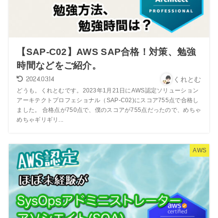
【SAP-C02】AWS SAP合格！対策、勉強
時間などをご紹介。
2024.03.14
くれとむ
どうも。くれとむです。2023年1月21日にAWS認定ソリューション
アーキテクトプロフェショナル（SAP-C02)にスコア755点で合格し
ました。 合格点が750点で、僕のスコアが755点だったので、めちゃ
めちゃギリギリ...
AWS