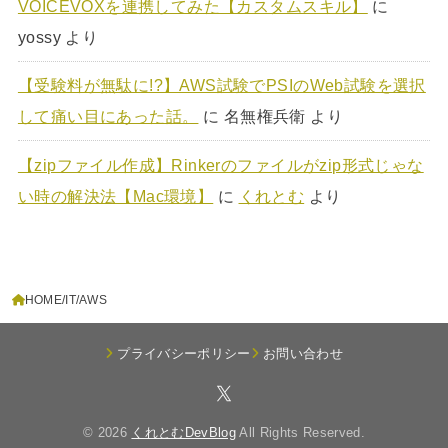
VOICEVOXを連携してみた【カスタムスキル】
に
yossy
より
【受験料が無駄に!?】AWS試験でPSIのWeb試験を選択
して痛い目にあった話。
に
名無権兵衛
より
【zipファイル作成】Rinkerのファイルがzip形式じゃな
い時の解決法【Mac環境】
に
くれとむ
より
HOME
IT
AWS
プライバシーポリシー
お問い合わせ
© 2026
くれとむDevBlog
All Rights Reserved.