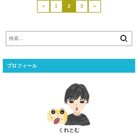
＜
1
2
3
＞
検
索:
プロフィール
くれとむ