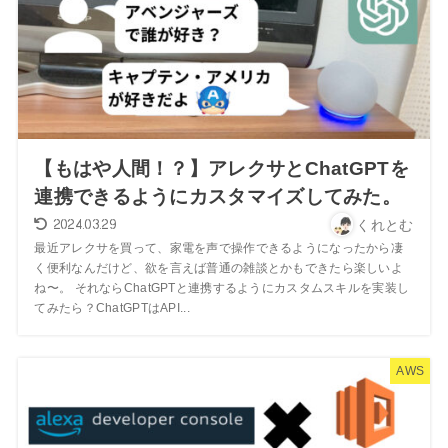
【もはや人間！？】アレクサとChatGPTを
連携できるようにカスタマイズしてみた。
2024.03.29
くれとむ
最近アレクサを買って、家電を声で操作できるようになったから凄
く便利なんだけど、欲を言えば普通の雑談とかもできたら楽しいよ
ね〜。 それならChatGPTと連携するようにカスタムスキルを実装し
てみたら？ChatGPTはAPI...
AWS