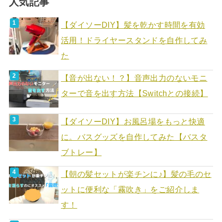
人気記事
【ダイソーDIY】髪を乾かす時間を有効
活用！ドライヤースタンドを自作してみ
た
【音が出ない！？】音声出力のないモニ
ターで音を出す方法【Switchとの接続】
【ダイソーDIY】お風呂場をもっと快適
に。バスグッズを自作してみた【バスタ
ブトレー】
【朝の髪セットが楽チンに♪】髪の毛のセ
ットに便利な「霧吹き」をご紹介しま
す！