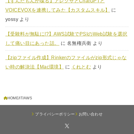
【ずんだもんが喋る】アレクサとChatGPTと
VOICEVOXを連携してみた【カスタムスキル】
に
yossy
より
【受験料が無駄に!?】AWS試験でPSIのWeb試験を選択
して痛い目にあった話。
に
名無権兵衛
より
【zipファイル作成】Rinkerのファイルがzip形式じゃな
い時の解決法【Mac環境】
に
くれとむ
より
HOME
IT
AWS
プライバシーポリシー
お問い合わせ