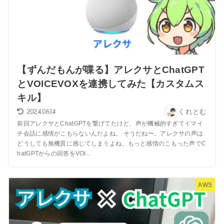
【ずんだもんが喋る】アレクサとChatGPT
とVOICEVOXを連携してみた【カスタムス
キル】
2024.06.14
くれとむ
前回アレクサとChatGPTを繋げてたけど、声が機械的すぎてイマイ
チ会話に感情がこもらないんだよね。 そうだね〜。アレクサの声は
どうしても無機質に感じてしまうよね。もっと感情のこもった声でC
hatGPTからの回答をVOI...
AWS