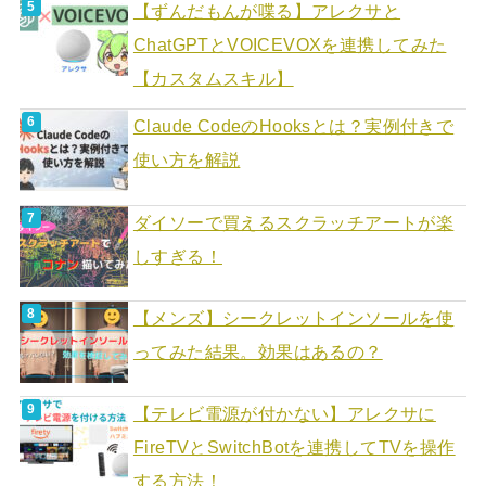
【ずんだもんが喋る】アレクサと
ChatGPTとVOICEVOXを連携してみた
【カスタムスキル】
Claude CodeのHooksとは？実例付きで
使い方を解説
ダイソーで買えるスクラッチアートが楽
しすぎる！
【メンズ】シークレットインソールを使
ってみた結果。効果はあるの？
【テレビ電源が付かない】アレクサに
FireTVとSwitchBotを連携してTVを操作
する方法！