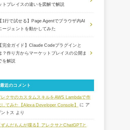
ットプレイスの違いを図解で解説
【1行で試せる】Page Agentでブラウザ内AI
エージェントを動かしてみた
【完全ガイド】Claude Codeプラグインと
は？作り方からマーケットプレイスの公開ま
でを解説
最近のコメント
アレクサのカスタムスキルをAWS Lambdaで作
してみた【Alexa Developer Console】
に
ア
ザントス
より
【ずんだもんが喋る】アレクサとChatGPTと