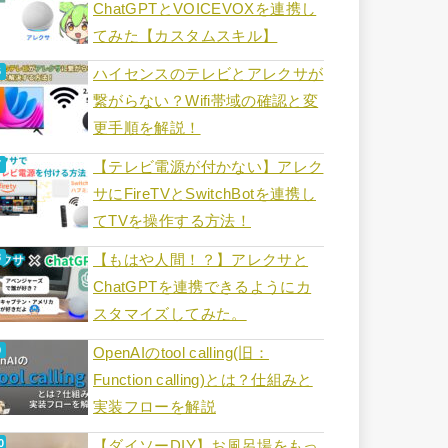
ChatGPTとVOICEVOXを連携し
てみた【カスタムスキル】
ハイセンスのテレビとアレクサが
繋がらない？Wifi帯域の確認と変
更手順を解説！
【テレビ電源が付かない】アレク
サにFireTVとSwitchBotを連携し
てTVを操作する方法！
【もはや人間！？】アレクサと
ChatGPTを連携できるようにカ
スタマイズしてみた。
OpenAIのtool calling(旧：
Function calling)とは？仕組みと
実装フローを解説
【ダイソーDIY】お風呂場をもっ