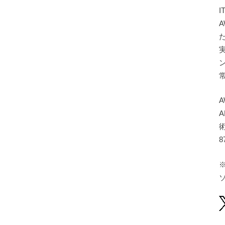
A
A
8