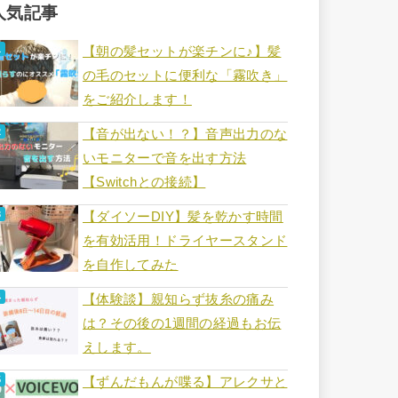
人気記事
【朝の髪セットが楽チンに♪】髪
の毛のセットに便利な「霧吹き」
をご紹介します！
【音が出ない！？】音声出力のな
いモニターで音を出す方法
【Switchとの接続】
【ダイソーDIY】髪を乾かす時間
を有効活用！ドライヤースタンド
を自作してみた
【体験談】親知らず抜糸の痛み
は？その後の1週間の経過もお伝
えします。
【ずんだもんが喋る】アレクサと