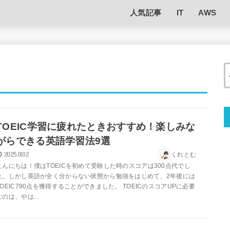
人気記事
IT
AWS
TOEIC学習に疲れたときおすすめ！楽しみな
がらできる英語学習法9選
2025.01.02
くれとむ
こんにちは！僕はTOEICを初めて受験した時のスコアは300点代でし
た。しかし英語が全く分からない状態から勉強をはじめて、2年後には
TOEIC790点を獲得することができました。 TOEICのスコアUPに必要
なのは、やは...