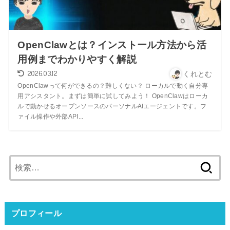
OpenClawとは？インストール方法から活
用例までわかりやすく解説
2026.03.12
くれとむ
OpenClawって何ができるの？難しくない？ ローカルで動く自分専
用アシスタント。まずは簡単に試してみよう！ OpenClawはローカ
ルで動かせるオープンソースのパーソナルAIエージェントです。フ
ァイル操作や外部API...
検
索:
プロフィール