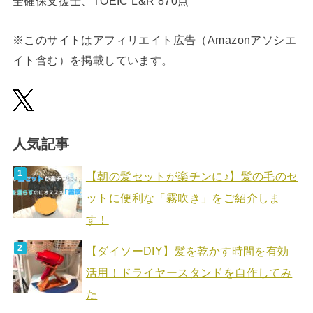
全確保支援士、TOEIC L&R 870点
※このサイトはアフィリエイト広告（Amazonアソシエ
イト含む）を掲載しています。
人気記事
【朝の髪セットが楽チンに♪】髪の毛のセ
ットに便利な「霧吹き」をご紹介しま
す！
【ダイソーDIY】髪を乾かす時間を有効
活用！ドライヤースタンドを自作してみ
た