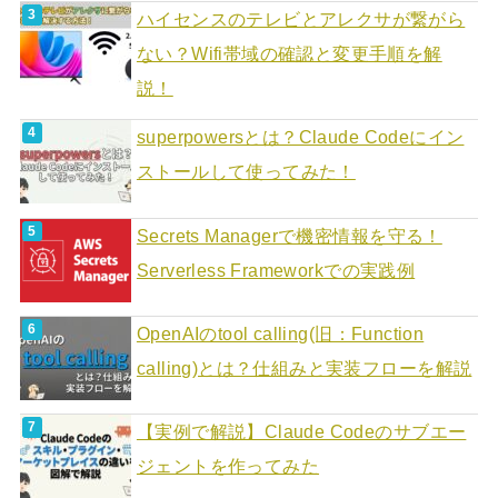
ハイセンスのテレビとアレクサが繋がら
ない？Wifi帯域の確認と変更手順を解
説！
superpowersとは？Claude Codeにイン
ストールして使ってみた！
Secrets Managerで機密情報を守る！
Serverless Frameworkでの実践例
OpenAIのtool calling(旧：Function
calling)とは？仕組みと実装フローを解説
【実例で解説】Claude Codeのサブエー
ジェントを作ってみた