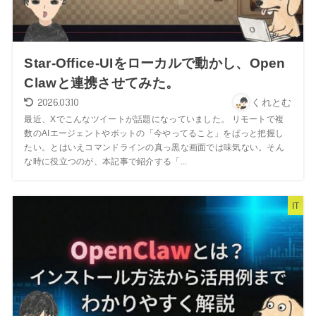
Star-Office-UIをローカルで動かし、Open
Clawと連携させてみた。
2026.03.10
くれとむ
最近、Xでこんなツイートが話題になっていました。 リモートで複
数のAIエージェントやボットの「今やってること」をぱっと把握し
たい。とはいえコマンドラインの真っ黒な画面では味気ない。そん
な時に役立つのが、本記事で紹介する「...
IT