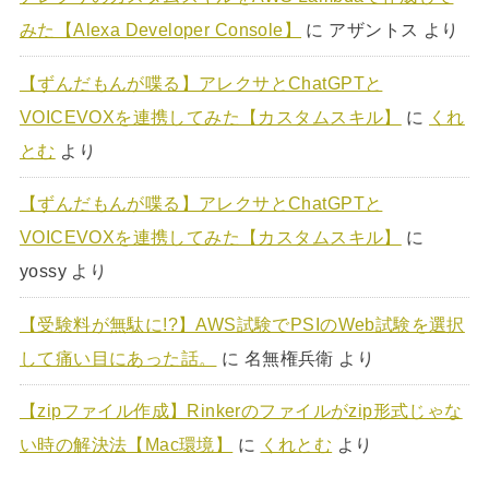
みた【Alexa Developer Console】
に
アザントス
より
【ずんだもんが喋る】アレクサとChatGPTと
VOICEVOXを連携してみた【カスタムスキル】
に
くれ
とむ
より
【ずんだもんが喋る】アレクサとChatGPTと
VOICEVOXを連携してみた【カスタムスキル】
に
yossy
より
【受験料が無駄に!?】AWS試験でPSIのWeb試験を選択
して痛い目にあった話。
に
名無権兵衛
より
【zipファイル作成】Rinkerのファイルがzip形式じゃな
い時の解決法【Mac環境】
に
くれとむ
より