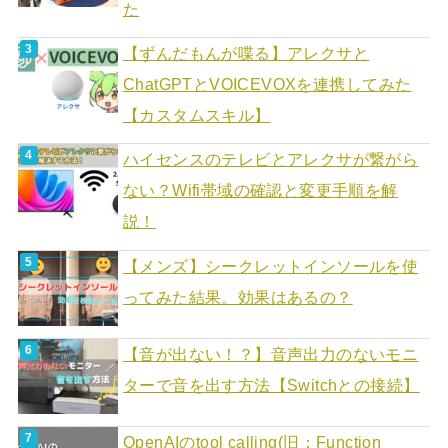
た
【ずんだもんが喋る】アレクサと
ChatGPTとVOICEVOXを連携してみた
【カスタムスキル】
ハイセンスのテレビとアレクサが繋がら
ない？Wifi帯域の確認と変更手順を解
説！
【メンズ】シークレットインソールを使
ってみた結果。効果はあるの？
【音が出ない！？】音声出力のないモニ
ターで音を出す方法【Switchとの接続】
OpenAIのtool calling(旧：Function