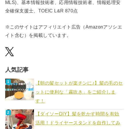
MLS)、基本情報技術者、応用情報技術者、情報処理安
全確保支援士、TOEIC L&R 870点
※このサイトはアフィリエイト広告（Amazonアソシエ
イト含む）を掲載しています。
人気記事
【朝の髪セットが楽チンに♪】髪の毛のセ
ットに便利な「霧吹き」をご紹介しま
す！
【ダイソーDIY】髪を乾かす時間を有効
活用！ドライヤースタンドを自作してみ