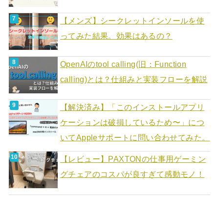
【メンズ】シークレットインソールを使
ってみた結果。効果はあるの？
OpenAIのtool calling(旧：Function
calling)とは？仕組みと実装フローを解説
【解決済み】「このインストールアプリ
ケーションは破損しているため〜」につ
いてAppleサポートに問い合わせてみた。
【レビュー】PAXTONの仕事用ゲーミン
グチェアのコスパが良すぎて感動モノ！