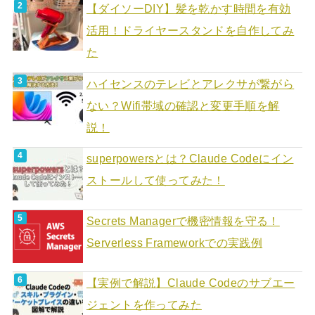
【ダイソーDIY】髪を乾かす時間を有効
活用！ドライヤースタンドを自作してみ
た
ハイセンスのテレビとアレクサが繋がら
ない？Wifi帯域の確認と変更手順を解
説！
superpowersとは？Claude Codeにイン
ストールして使ってみた！
Secrets Managerで機密情報を守る！
Serverless Frameworkでの実践例
【実例で解説】Claude Codeのサブエー
ジェントを作ってみた