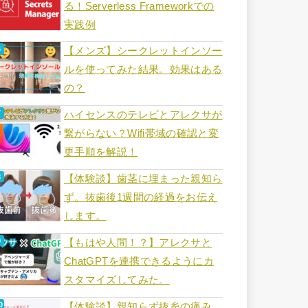
る！Serverless Frameworkでの
実践例
【メンズ】シークレットインソー
ルを使ってみた結果。効果はある
の？
ハイセンスのテレビとアレクサが
繋がらない？Wifi帯域の確認と変
更手順を解説！
【体験談】歯茎に埋まった親知ら
ず。抜歯後1週間の経過をお伝え
します。
【もはや人間！？】アレクサと
ChatGPTを連携できるようにカ
スタマイズしてみた。
【体験談】親知らず抜糸の痛み