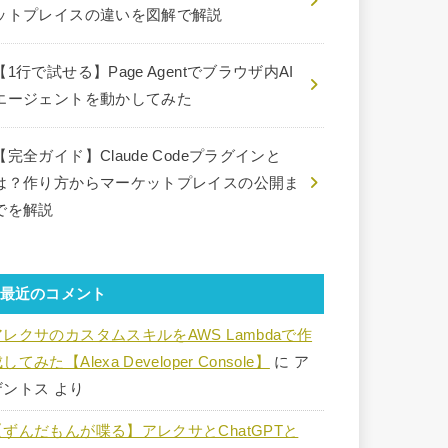
ットプレイスの違いを図解で解説
【1行で試せる】Page Agentでブラウザ内AI
エージェントを動かしてみた
【完全ガイド】Claude Codeプラグインと
は？作り方からマーケットプレイスの公開ま
でを解説
最近のコメント
アレクサのカスタムスキルをAWS Lambdaで作
してみた【Alexa Developer Console】
に
ア
ザントス
より
【ずんだもんが喋る】アレクサとChatGPTと