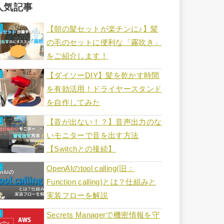
人気記事
【朝の髪セットが楽チンに♪】髪
の毛のセットに便利な「霧吹き」
をご紹介します！
【ダイソーDIY】髪を乾かす時間
を有効活用！ドライヤースタンド
を自作してみた
【音が出ない！？】音声出力のな
いモニターで音を出す方法
【Switchとの接続】
OpenAIのtool calling(旧：
Function calling)とは？仕組みと
実装フローを解説
Secrets Managerで機密情報を守