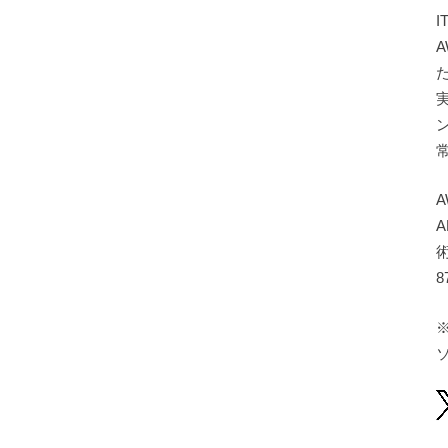
A
A
8