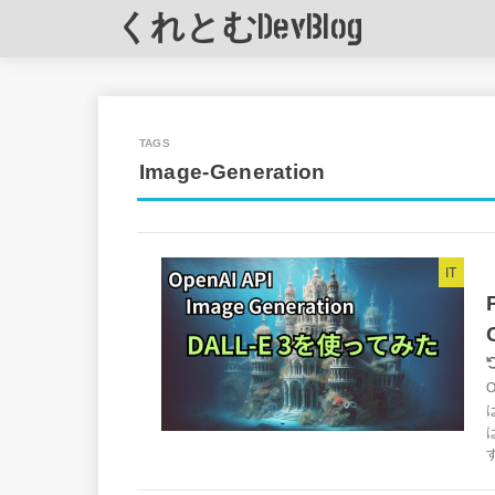
くれとむDevBlog
Image-Generation
IT
す