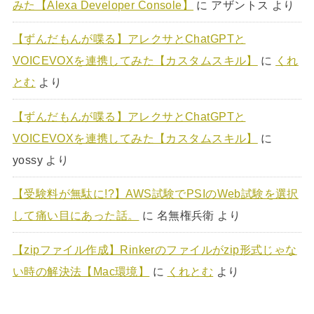
みた【Alexa Developer Console】
に
アザントス
より
【ずんだもんが喋る】アレクサとChatGPTと
VOICEVOXを連携してみた【カスタムスキル】
に
くれ
とむ
より
【ずんだもんが喋る】アレクサとChatGPTと
VOICEVOXを連携してみた【カスタムスキル】
に
yossy
より
【受験料が無駄に!?】AWS試験でPSIのWeb試験を選択
して痛い目にあった話。
に
名無権兵衛
より
【zipファイル作成】Rinkerのファイルがzip形式じゃな
い時の解決法【Mac環境】
に
くれとむ
より