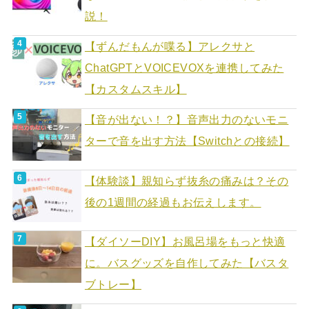
説！
【ずんだもんが喋る】アレクサと
ChatGPTとVOICEVOXを連携してみた
【カスタムスキル】
【音が出ない！？】音声出力のないモニ
ターで音を出す方法【Switchとの接続】
【体験談】親知らず抜糸の痛みは？その
後の1週間の経過もお伝えします。
【ダイソーDIY】お風呂場をもっと快適
に。バスグッズを自作してみた【バスタ
ブトレー】