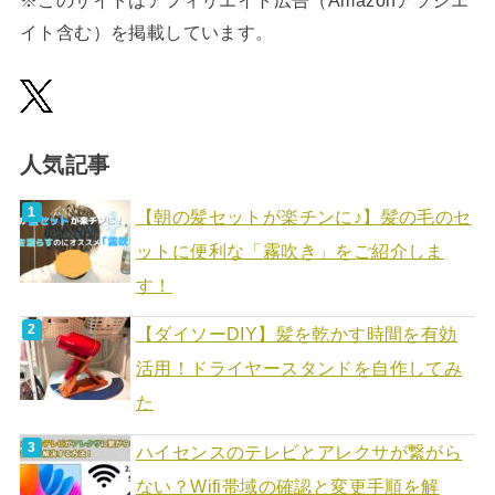
※このサイトはアフィリエイト広告（Amazonアソシエ
イト含む）を掲載しています。
人気記事
【朝の髪セットが楽チンに♪】髪の毛のセ
ットに便利な「霧吹き」をご紹介しま
す！
【ダイソーDIY】髪を乾かす時間を有効
活用！ドライヤースタンドを自作してみ
た
ハイセンスのテレビとアレクサが繋がら
ない？Wifi帯域の確認と変更手順を解