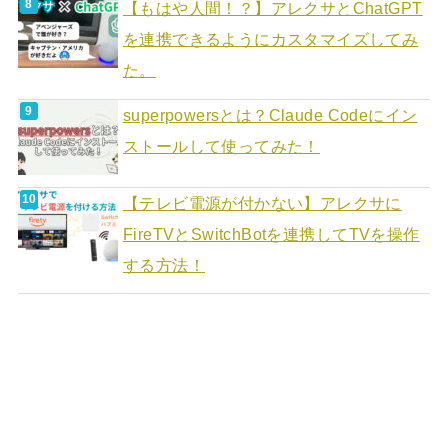
【もはや人間！？】アレクサとChatGPT
を連携できるようにカスタマイズしてみ
た。
superpowersとは？Claude Codeにイン
ストールして使ってみた！
【テレビ電源が付かない】アレクサに
FireTVとSwitchBotを連携してTVを操作
する方法！