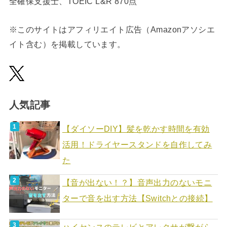
全確保支援士、TOEIC L&R 870点
※このサイトはアフィリエイト広告（Amazonアソシエ
イト含む）を掲載しています。
人気記事
【ダイソーDIY】髪を乾かす時間を有効
活用！ドライヤースタンドを自作してみ
た
【音が出ない！？】音声出力のないモニ
ターで音を出す方法【Switchとの接続】