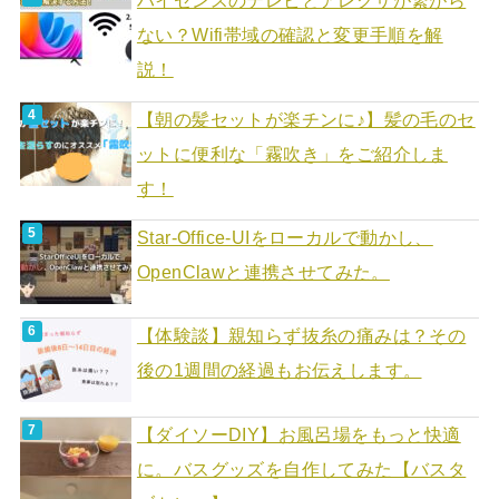
ハイセンスのテレビとアレクサが繋がら
ない？Wifi帯域の確認と変更手順を解
説！
【朝の髪セットが楽チンに♪】髪の毛のセ
ットに便利な「霧吹き」をご紹介しま
す！
Star-Office-UIをローカルで動かし、
OpenClawと連携させてみた。
【体験談】親知らず抜糸の痛みは？その
後の1週間の経過もお伝えします。
【ダイソーDIY】お風呂場をもっと快適
に。バスグッズを自作してみた【バスタ