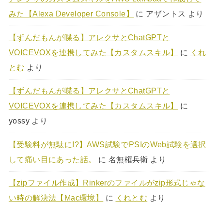
みた【Alexa Developer Console】
に
アザントス
より
【ずんだもんが喋る】アレクサとChatGPTと
VOICEVOXを連携してみた【カスタムスキル】
に
くれ
とむ
より
【ずんだもんが喋る】アレクサとChatGPTと
VOICEVOXを連携してみた【カスタムスキル】
に
yossy
より
【受験料が無駄に!?】AWS試験でPSIのWeb試験を選択
して痛い目にあった話。
に
名無権兵衛
より
【zipファイル作成】Rinkerのファイルがzip形式じゃな
い時の解決法【Mac環境】
に
くれとむ
より