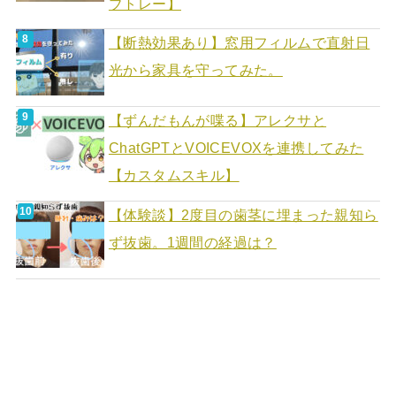
ブトレー】
【断熱効果あり】窓用フィルムで直射日
光から家具を守ってみた。
【ずんだもんが喋る】アレクサと
ChatGPTとVOICEVOXを連携してみた
【カスタムスキル】
【体験談】2度目の歯茎に埋まった親知ら
ず抜歯。1週間の経過は？