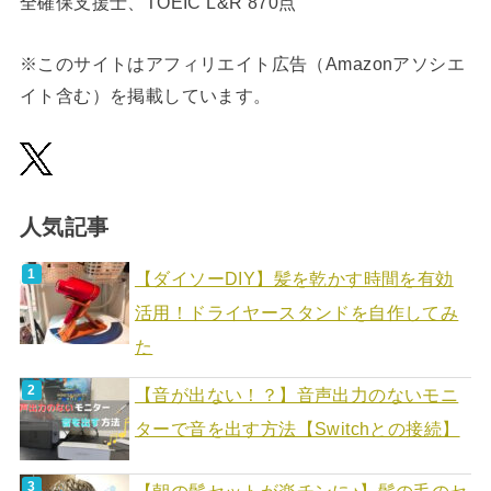
全確保支援士、TOEIC L&R 870点
※このサイトはアフィリエイト広告（Amazonアソシエ
イト含む）を掲載しています。
人気記事
【ダイソーDIY】髪を乾かす時間を有効
活用！ドライヤースタンドを自作してみ
た
【音が出ない！？】音声出力のないモニ
ターで音を出す方法【Switchとの接続】