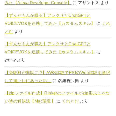
みた【Alexa Developer Console】
に
アザントス
より
【ずんだもんが喋る】アレクサとChatGPTと
VOICEVOXを連携してみた【カスタムスキル】
に
くれ
とむ
より
【ずんだもんが喋る】アレクサとChatGPTと
VOICEVOXを連携してみた【カスタムスキル】
に
yossy
より
【受験料が無駄に!?】AWS試験でPSIのWeb試験を選択
して痛い目にあった話。
に
名無権兵衛
より
【zipファイル作成】Rinkerのファイルがzip形式じゃな
い時の解決法【Mac環境】
に
くれとむ
より