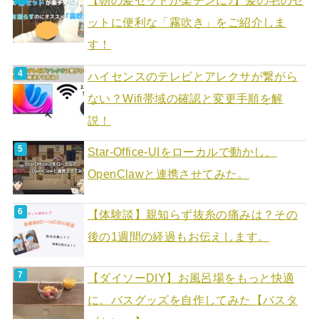
【朝の髪セットが楽チンに♪】髪の毛のセ
ットに便利な「霧吹き」をご紹介しま
す！
ハイセンスのテレビとアレクサが繋がら
ない？Wifi帯域の確認と変更手順を解
説！
Star-Office-UIをローカルで動かし、
OpenClawと連携させてみた。
【体験談】親知らず抜糸の痛みは？その
後の1週間の経過もお伝えします。
【ダイソーDIY】お風呂場をもっと快適
に。バスグッズを自作してみた【バスタ