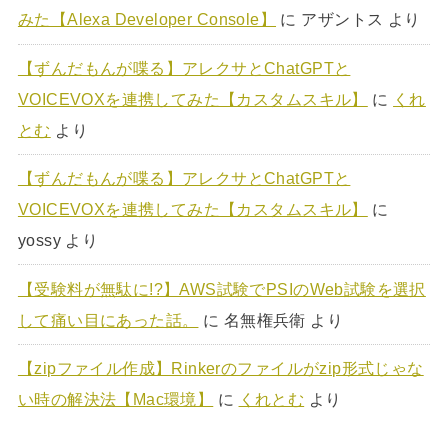
みた【Alexa Developer Console】
に
アザントス
より
【ずんだもんが喋る】アレクサとChatGPTと
VOICEVOXを連携してみた【カスタムスキル】
に
くれ
とむ
より
【ずんだもんが喋る】アレクサとChatGPTと
VOICEVOXを連携してみた【カスタムスキル】
に
yossy
より
【受験料が無駄に!?】AWS試験でPSIのWeb試験を選択
して痛い目にあった話。
に
名無権兵衛
より
【zipファイル作成】Rinkerのファイルがzip形式じゃな
い時の解決法【Mac環境】
に
くれとむ
より