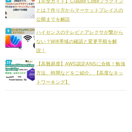
【完全ガイド】Claude Codeプラグイン
とは？作り方からマーケットプレイスの
公開までを解説
ハイセンスのテレビとアレクサが繋がら
ない？Wifi帯域の確認と変更手順を解
説！
【高難易度】AWS認定ANSに合格！勉強
方法、時間などをご紹介。【高度なネッ
トワーキング】