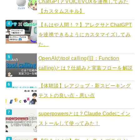
ChatGPTとVOICEVOXを連携してみた
【カスタムスキル】
【もはや人間！？】アレクサとChatGPT
を連携できるようにカスタマイズしてみ
た。
OpenAIのtool calling(旧：Function
calling)とは？仕組みと実装フローを解説
【体験談】レアジョブ・新スピーキング
テストの良い点・悪い点
superpowersとは？Claude Codeにイン
ストールして使ってみた！