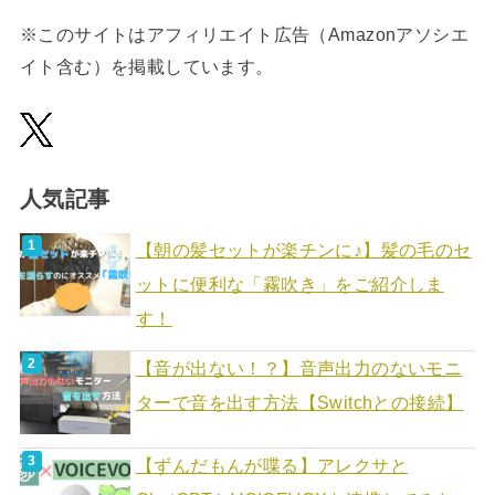
※このサイトはアフィリエイト広告（Amazonアソシエ
イト含む）を掲載しています。
人気記事
【朝の髪セットが楽チンに♪】髪の毛のセ
ットに便利な「霧吹き」をご紹介しま
す！
【音が出ない！？】音声出力のないモニ
ターで音を出す方法【Switchとの接続】
【ずんだもんが喋る】アレクサと