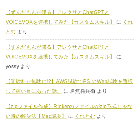
【ずんだもんが喋る】アレクサとChatGPTと
VOICEVOXを連携してみた【カスタムスキル】
に
くれ
とむ
より
【ずんだもんが喋る】アレクサとChatGPTと
VOICEVOXを連携してみた【カスタムスキル】
に
yossy
より
【受験料が無駄に!?】AWS試験でPSIのWeb試験を選択
して痛い目にあった話。
に
名無権兵衛
より
【zipファイル作成】Rinkerのファイルがzip形式じゃな
い時の解決法【Mac環境】
に
くれとむ
より