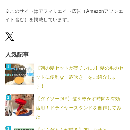
※このサイトはアフィリエイト広告（Amazonアソシエ
イト含む）を掲載しています。
人気記事
【朝の髪セットが楽チンに♪】髪の毛のセ
ットに便利な「霧吹き」をご紹介しま
す！
【ダイソーDIY】髪を乾かす時間を有効
活用！ドライヤースタンドを自作してみ
た
【ずんだもんが喋る】アレクサと