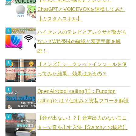
ChatGPTとVOICEVOXを連携してみた
【カスタムスキル】
ハイセンスのテレビとアレクサが繋がら
ない？Wifi帯域の確認と変更手順を解
説！
【メンズ】シークレットインソールを使
ってみた結果。効果はあるの？
OpenAIのtool calling(旧：Function
calling)とは？仕組みと実装フローを解説
【音が出ない！？】音声出力のないモニ
ターで音を出す方法【Switchとの接続】