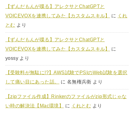
【ずんだもんが喋る】アレクサとChatGPTと
VOICEVOXを連携してみた【カスタムスキル】
に
くれ
とむ
より
【ずんだもんが喋る】アレクサとChatGPTと
VOICEVOXを連携してみた【カスタムスキル】
に
yossy
より
【受験料が無駄に!?】AWS試験でPSIのWeb試験を選択
して痛い目にあった話。
に
名無権兵衛
より
【zipファイル作成】Rinkerのファイルがzip形式じゃな
い時の解決法【Mac環境】
に
くれとむ
より