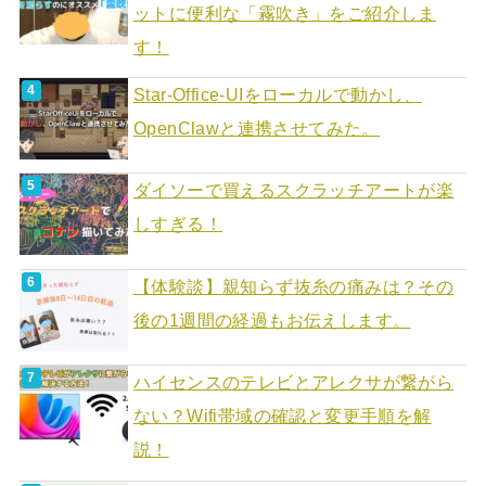
ットに便利な「霧吹き」をご紹介しま
す！
Star-Office-UIをローカルで動かし、
OpenClawと連携させてみた。
ダイソーで買えるスクラッチアートが楽
しすぎる！
【体験談】親知らず抜糸の痛みは？その
後の1週間の経過もお伝えします。
ハイセンスのテレビとアレクサが繋がら
ない？Wifi帯域の確認と変更手順を解
説！