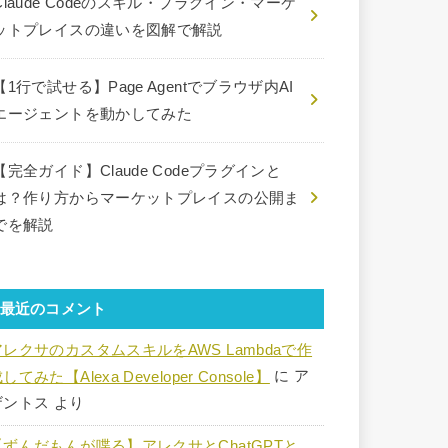
Claude Codeのスキル・プラグイン・マーケ
ットプレイスの違いを図解で解説
【1行で試せる】Page Agentでブラウザ内AI
エージェントを動かしてみた
【完全ガイド】Claude Codeプラグインと
は？作り方からマーケットプレイスの公開ま
でを解説
最近のコメント
アレクサのカスタムスキルをAWS Lambdaで作
してみた【Alexa Developer Console】
に
ア
ザントス
より
【ずんだもんが喋る】アレクサとChatGPTと