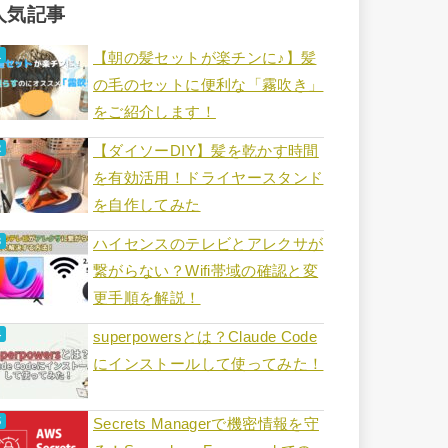
人気記事
【朝の髪セットが楽チンに♪】髪
の毛のセットに便利な「霧吹き」
をご紹介します！
【ダイソーDIY】髪を乾かす時間
を有効活用！ドライヤースタンド
を自作してみた
ハイセンスのテレビとアレクサが
繋がらない？Wifi帯域の確認と変
更手順を解説！
superpowersとは？Claude Code
にインストールして使ってみた！
Secrets Managerで機密情報を守