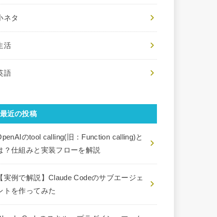
小ネタ
生活
英語
最近の投稿
penAIのtool calling(旧：Function calling)と
は？仕組みと実装フローを解説
【実例で解説】Claude Codeのサブエージェ
ントを作ってみた