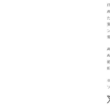
A
A
8