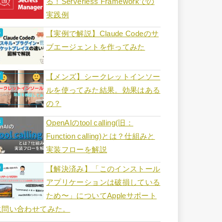
る！Serverless Frameworkでの
実践例
【実例で解説】Claude Codeのサ
ブエージェントを作ってみた
【メンズ】シークレットインソー
ルを使ってみた結果。効果はある
の？
OpenAIのtool calling(旧：
Function calling)とは？仕組みと
実装フローを解説
【解決済み】「このインストール
アプリケーションは破損している
ため〜」についてAppleサポート
に問い合わせてみた。