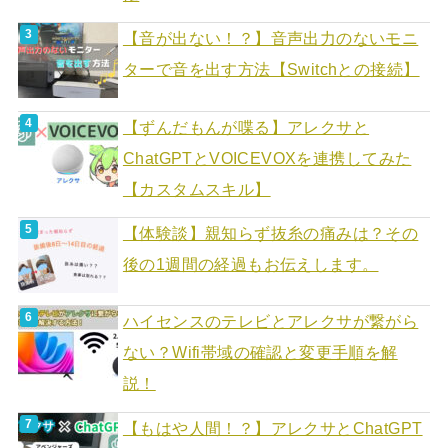
【音が出ない！？】音声出力のないモニ
ターで音を出す方法【Switchとの接続】
【ずんだもんが喋る】アレクサと
ChatGPTとVOICEVOXを連携してみた
【カスタムスキル】
【体験談】親知らず抜糸の痛みは？その
後の1週間の経過もお伝えします。
ハイセンスのテレビとアレクサが繋がら
ない？Wifi帯域の確認と変更手順を解
説！
【もはや人間！？】アレクサとChatGPT