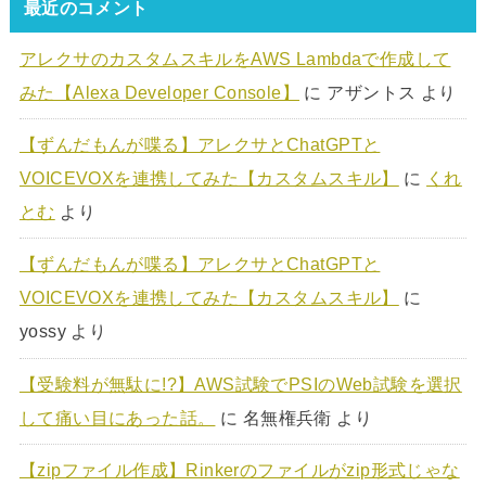
最近のコメント
アレクサのカスタムスキルをAWS Lambdaで作成して
みた【Alexa Developer Console】
に
アザントス
より
【ずんだもんが喋る】アレクサとChatGPTと
VOICEVOXを連携してみた【カスタムスキル】
に
くれ
とむ
より
【ずんだもんが喋る】アレクサとChatGPTと
VOICEVOXを連携してみた【カスタムスキル】
に
yossy
より
【受験料が無駄に!?】AWS試験でPSIのWeb試験を選択
して痛い目にあった話。
に
名無権兵衛
より
【zipファイル作成】Rinkerのファイルがzip形式じゃな