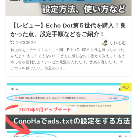
【レビュー】Echo Dot第５世代を購入！良
かった点、設定手順などをご紹介！
2023.09.29
くれとむ
ねぇねぇ、チーズくん！この間、Echo Dot第５世代を買っちゃった
んだよ！ えっ！そうなの！？どんな感じなの？教えて教えて！ もう
めっちゃ便利だよ！テレビの電源を入れたり、音楽を流したり、エ
アコンを付けたり、部屋のライ...
生活