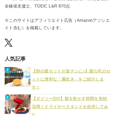
全確保支援士、TOEIC L&R 870点
※このサイトはアフィリエイト広告（Amazonアソシエ
イト含む）を掲載しています。
人気記事
【朝の髪セットが楽チンに♪】髪の毛のセ
ットに便利な「霧吹き」をご紹介しま
す！
【ダイソーDIY】髪を乾かす時間を有効
活用！ドライヤースタンドを自作してみ
た