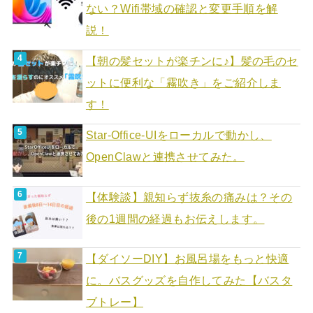
ない？Wifi帯域の確認と変更手順を解
説！
【朝の髪セットが楽チンに♪】髪の毛のセ
ットに便利な「霧吹き」をご紹介しま
す！
Star-Office-UIをローカルで動かし、
OpenClawと連携させてみた。
【体験談】親知らず抜糸の痛みは？その
後の1週間の経過もお伝えします。
【ダイソーDIY】お風呂場をもっと快適
に。バスグッズを自作してみた【バスタ
ブトレー】