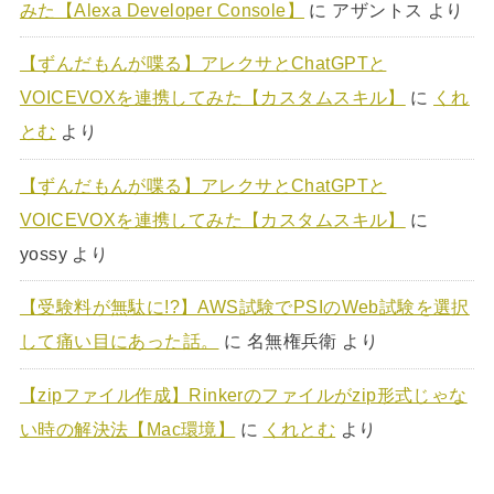
みた【Alexa Developer Console】
に
アザントス
より
【ずんだもんが喋る】アレクサとChatGPTと
VOICEVOXを連携してみた【カスタムスキル】
に
くれ
とむ
より
【ずんだもんが喋る】アレクサとChatGPTと
VOICEVOXを連携してみた【カスタムスキル】
に
yossy
より
【受験料が無駄に!?】AWS試験でPSIのWeb試験を選択
して痛い目にあった話。
に
名無権兵衛
より
【zipファイル作成】Rinkerのファイルがzip形式じゃな
い時の解決法【Mac環境】
に
くれとむ
より