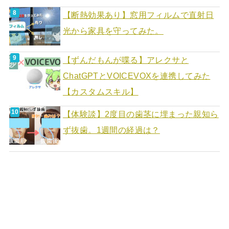
【断熱効果あり】窓用フィルムで直射日
光から家具を守ってみた。
【ずんだもんが喋る】アレクサと
ChatGPTとVOICEVOXを連携してみた
【カスタムスキル】
【体験談】2度目の歯茎に埋まった親知ら
ず抜歯。1週間の経過は？