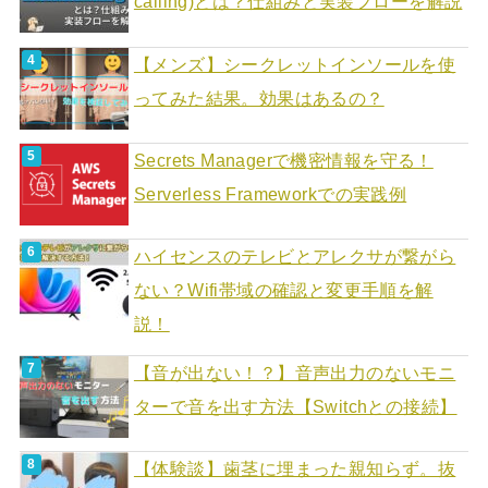
calling)とは？仕組みと実装フローを解説
【メンズ】シークレットインソールを使
ってみた結果。効果はあるの？
Secrets Managerで機密情報を守る！
Serverless Frameworkでの実践例
ハイセンスのテレビとアレクサが繋がら
ない？Wifi帯域の確認と変更手順を解
説！
【音が出ない！？】音声出力のないモニ
ターで音を出す方法【Switchとの接続】
【体験談】歯茎に埋まった親知らず。抜