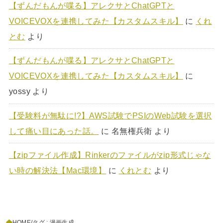
【ずんだもんが喋る】アレクサとChatGPTと
VOICEVOXを連携してみた【カスタムスキル】
に
くれ
とむ
より
【ずんだもんが喋る】アレクサとChatGPTと
VOICEVOXを連携してみた【カスタムスキル】
に
yossy
より
【受験料が無駄に!?】AWS試験でPSIのWeb試験を選択
して痛い目にあった話。
に
名無権兵衛
より
【zipファイル作成】Rinkerのファイルがzip形式じゃな
い時の解決法【Mac環境】
に
くれとむ
より
HOME
タグ : 漫画生成