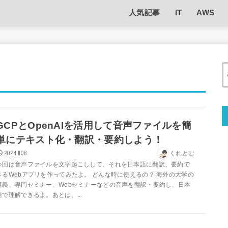
人気記事
IT
AWS
GCPとOpenAIを活用して音声ファイルを簡
単にテキスト化・翻訳・要約しよう！
2024.11.08
くれとむ
今回は音声ファイルを文字起こしして、それを日本語に翻訳、要約で
きるWebアプリを作ってみたよ。 どんな時に使えるの？ 海外の大学の
講義、専門セミナー、Webセミナーなどの音声を翻訳・要約し、日本
語で理解できるよ。あとは、...