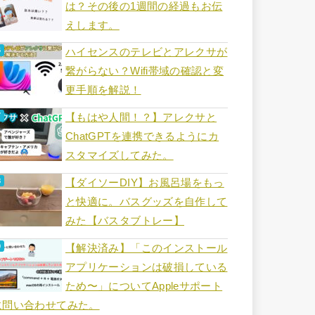
は？その後の1週間の経過もお伝
えします。
ハイセンスのテレビとアレクサが
繋がらない？Wifi帯域の確認と変
更手順を解説！
【もはや人間！？】アレクサと
ChatGPTを連携できるようにカ
スタマイズしてみた。
【ダイソーDIY】お風呂場をもっ
と快適に。バスグッズを自作して
みた【バスタブトレー】
【解決済み】「このインストール
アプリケーションは破損している
ため〜」についてAppleサポート
に問い合わせてみた。