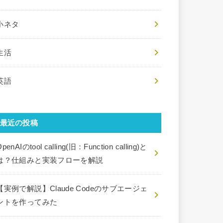
小ネタ
生活
英語
最近の投稿
penAIのtool calling(旧：Function calling)と
は？仕組みと実装フローを解説
【実例で解説】Claude Codeのサブエージェ
ントを作ってみた