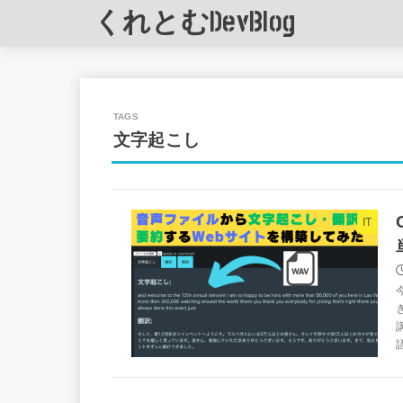
くれとむDevBlog
文字起こし
IT