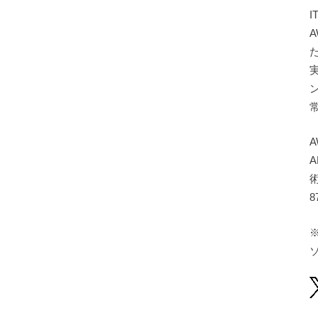
A
A
8