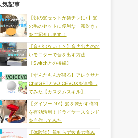
人気記事
【朝の髪セットが楽チンに♪】髪
の毛のセットに便利な「霧吹き」
をご紹介します！
【音が出ない！？】音声出力のな
いモニターで音を出す方法
【Switchとの接続】
【ずんだもんが喋る】アレクサと
ChatGPTとVOICEVOXを連携し
てみた【カスタムスキル】
【ダイソーDIY】髪を乾かす時間
を有効活用！ドライヤースタンド
を自作してみた
【体験談】親知らず抜糸の痛み