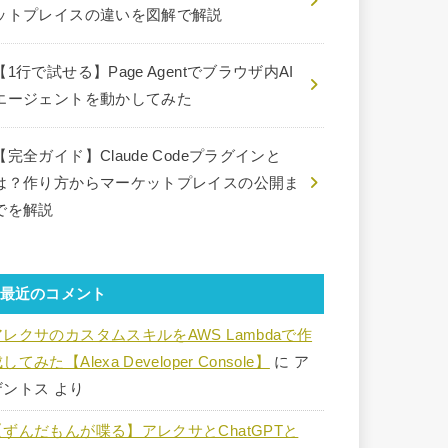
ットプレイスの違いを図解で解説
【1行で試せる】Page Agentでブラウザ内AI
エージェントを動かしてみた
【完全ガイド】Claude Codeプラグインと
は？作り方からマーケットプレイスの公開ま
でを解説
最近のコメント
アレクサのカスタムスキルをAWS Lambdaで作
してみた【Alexa Developer Console】
に
ア
ザントス
より
【ずんだもんが喋る】アレクサとChatGPTと