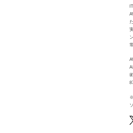
A
A
8