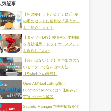
人気記事
【朝の髪セットが楽チンに♪】髪
の毛のセットに便利な「霧吹き」
をご紹介します！
【ダイソーDIY】髪を乾かす時間
を有効活用！ドライヤースタンド
を自作してみた
【音が出ない！？】音声出力のな
いモニターで音を出す方法
【Switchとの接続】
OpenAIのtool calling(旧：
Function calling)とは？仕組みと
実装フローを解説
Secrets Managerで機密情報を守