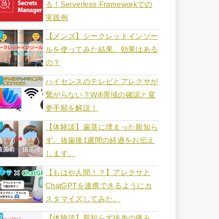
る！Serverless Frameworkでの
実践例
【メンズ】シークレットインソー
ルを使ってみた結果。効果はある
の？
ハイセンスのテレビとアレクサが
繋がらない？Wifi帯域の確認と変
更手順を解説！
【体験談】歯茎に埋まった親知ら
ず。抜歯後1週間の経過をお伝え
します。
【もはや人間！？】アレクサと
ChatGPTを連携できるようにカ
スタマイズしてみた。
【体験談】親知らず抜糸の痛み