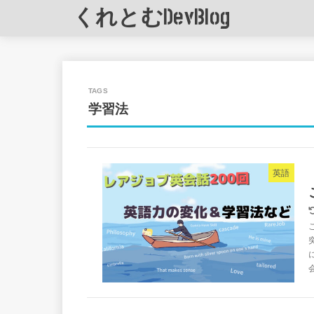
くれとむDevBlog
学習法
英語