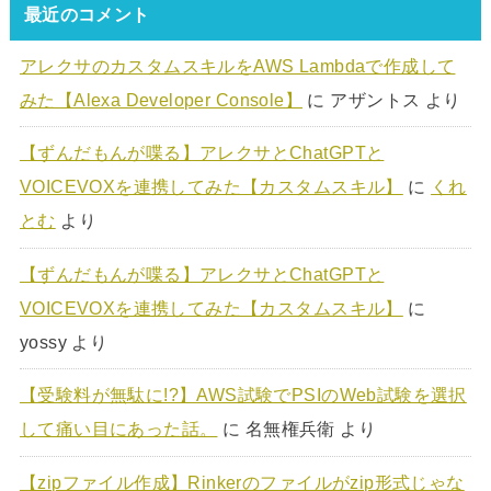
最近のコメント
アレクサのカスタムスキルをAWS Lambdaで作成して
みた【Alexa Developer Console】
に
アザントス
より
【ずんだもんが喋る】アレクサとChatGPTと
VOICEVOXを連携してみた【カスタムスキル】
に
くれ
とむ
より
【ずんだもんが喋る】アレクサとChatGPTと
VOICEVOXを連携してみた【カスタムスキル】
に
yossy
より
【受験料が無駄に!?】AWS試験でPSIのWeb試験を選択
して痛い目にあった話。
に
名無権兵衛
より
【zipファイル作成】Rinkerのファイルがzip形式じゃな