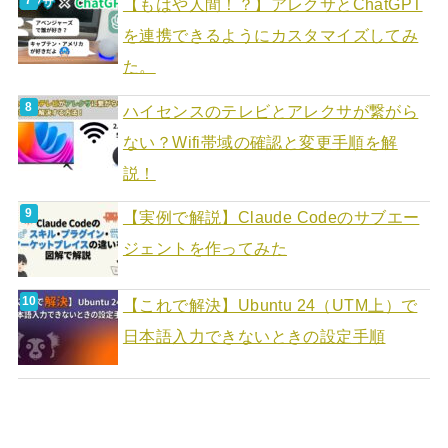
【もはや人間！？】アレクサとChatGPT
を連携できるようにカスタマイズしてみ
た。
ハイセンスのテレビとアレクサが繋がら
ない？Wifi帯域の確認と変更手順を解
説！
【実例で解説】Claude Codeのサブエー
ジェントを作ってみた
【これで解決】Ubuntu 24（UTM上）で
日本語入力できないときの設定手順