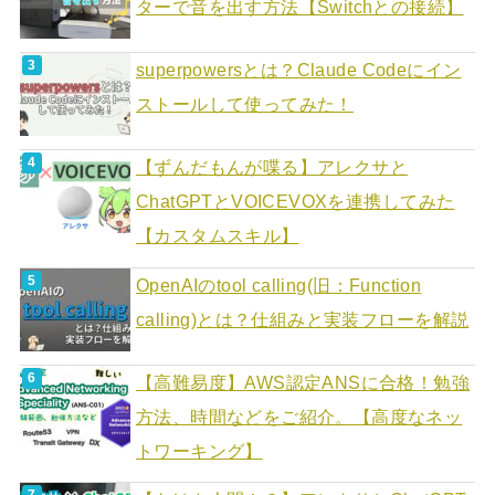
ターで音を出す方法【Switchとの接続】
superpowersとは？Claude Codeにイン
ストールして使ってみた！
【ずんだもんが喋る】アレクサと
ChatGPTとVOICEVOXを連携してみた
【カスタムスキル】
OpenAIのtool calling(旧：Function
calling)とは？仕組みと実装フローを解説
【高難易度】AWS認定ANSに合格！勉強
方法、時間などをご紹介。【高度なネッ
トワーキング】